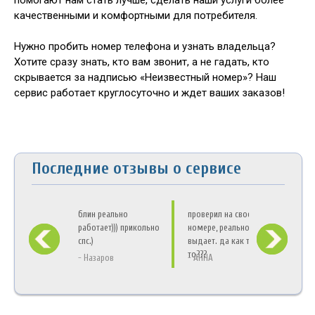
качественными и комфортными для потребителя.
Нужно пробить номер телефона и узнать владельца?
Хотите сразу знать, кто вам звонит, а не гадать, кто
скрывается за надписью «Неизвестный номер»? Наш
сервис работает круглосуточно и ждет ваших заказов!
Последние отзывы о сервисе
блин реально
проверил на своем
А ск
работает))) прикольно
номере, реально
мож
спс.)
выдает. да как так-
одн
то???
- Назаров
- АННА
- Ра
а местонахождение
тоже можно
определить?