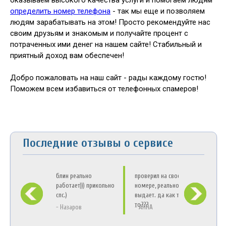
определить номер телефона
- так мы еще и позволяем
людям зарабатывать на этом! Просто рекомендуйте нас
своим друзьям и знакомым и получайте процент с
потраченных ими денег на нашем сайте! Стабильный и
приятный доход вам обеспечен!
Добро пожаловать на наш сайт - рады каждому гостю!
Поможем всем избавиться от телефонных спамеров!
Последние отзывы о сервисе
блин реально
проверил на своем
А ск
работает))) прикольно
номере, реально
мож
спс.)
выдает. да как так-
одн
то???
- Назаров
- АННА
- Ра
а местонахождение